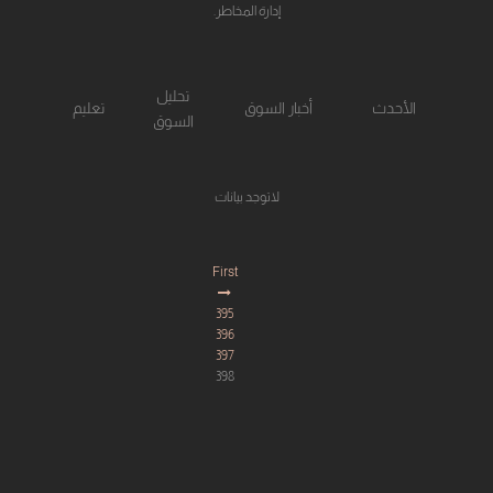
إدارة المخاطر.
تحليل
الأحدث
أخبار السوق
تعليم
السوق
لاتوجد بيانات
First
395
396
397
398