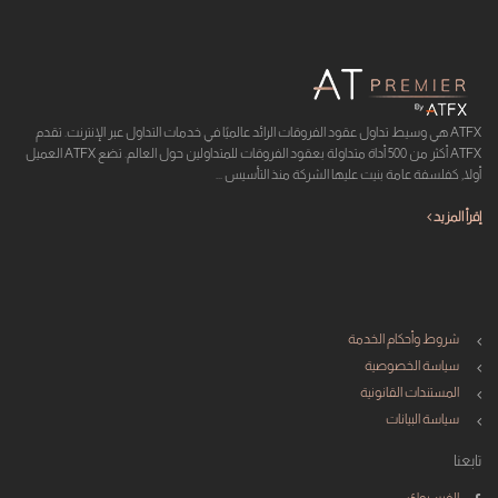
ATFX هي وسيط تداول عقود الفروقات الرائد عالميًا في خدمات التداول عبر الإنترنت. تقدم
ATFX أكثر من 500 أداة متداولة بعقود الفروقات للمتداولين حول العالم. تضع ATFX العميل
أولا, كفلسفة عامة بنيت عليها الشركة منذ التأسيس ...
إقرأ المزيد
شروط وأحكام الخدمة
سياسة الخصوصية
المستندات القانونية
سياسة البيانات
تابعنا