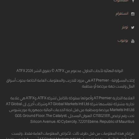
الفيسبوك
انستغرام
تويتر
يوتيوب
البوابة النهائية لأبحاث التداول. مدعوم من ATFX. © حقوق النشر 2026 ATFX
إخلاء المسؤولية - AT Premier هي مزود للتدريب والمعلومات العامة الخاصة ببحوث أسواق
المال وليست جهة مرخصة أو منظمة.
العلامة التجارية AT Premier وأصولها مملوكة بالكامل لشركة ATFX، وATFX هي علامة
تجارية مشتركة تتقاسمها شركة AT Global Markets Intl Ltd وشركات أخرى. إن AT Global
Markets Intl Ltd مرخصة ومنظمة من قبل لجنة الخدمات المالية بجمهورية موريشيوس
تحت رقم ترخيص C118023331. العنوان المسجل: G08، Ground Floor، The Catalyst،
Silicon Avenue، 40 Cybercity، 72201 Ebène، Republic of Mauritius.
تم إنتاج هذه المعلومات من قبل طرف ثالث ، لأغراض المعلومات العامة فقط ، وليست