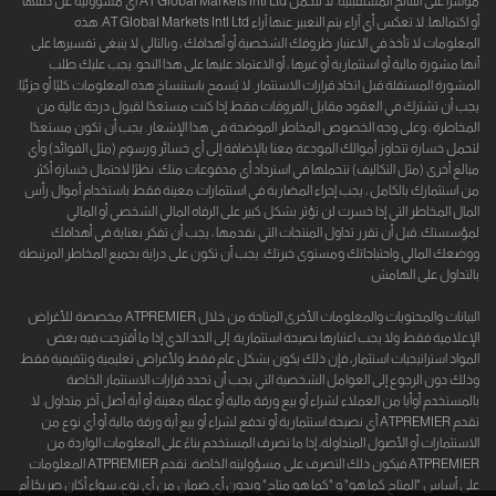
مؤشرًا على النتائج المستقبلية. لا تتحمل AT Global Markets Intl Ltd أي مسؤولية عن دقتها
أو اكتمالها. لا تعكس أي آراء يتم التعبير عنها آراء AT Global Markets Intl Ltd. هذه
المعلومات لا تأخذ في الاعتبار ظروفك الشخصية أو أهدافك ، وبالتالي لا ينبغي تفسيرها على
أنها مشورة مالية أو استثمارية أو غيرها ، أو الاعتماد عليها على هذا النحو. يجب عليك طلب
المشورة المستقلة قبل اتخاذ قرارات الاستثمار. لا يُسمح باستنساخ هذه المعلومات كليًا أو جزئيًا.
يجب أن تشترك في العقود مقابل الفروقات فقط إذا كنت مستعدًا لقبول درجة عالية من
المخاطرة ، وعلى وجه الخصوص المخاطر الموضحة في هذا الإشعار. يجب أن تكون مستعدًا
لتحمل خسارة تتجاوز أموالك المودعة معنا بالإضافة إلى أي خسائر ورسوم (مثل الفوائد) وأي
مبالغ أخرى (مثل التكاليف) نتحملها في استرداد أي مدفوعات منك. نظرًا لاحتمال خسارة أكثر
من استثمارك بالكامل ، يجب إجراء المضاربة في استثمارات معينة فقط باستخدام أموال رأس
المال المخاطر التي إذا خسرت لن تؤثر بشكل كبير على الرفاه المالي الشخصي أو المالي
لمؤسستك. قبل أن تقرر تداول المنتجات التي نقدمها ، يجب أن تفكر بعناية في أهدافك
ووضعك المالي واحتياجاتك ومستوى خبرتك. يجب أن تكون على دراية بجميع المخاطر المرتبطة
بالتداول على الهامش
البيانات والمحتويات والمعلومات الأخرى المتاحة من خلال ATPREMIER مخصصة للأغراض
الإعلامية فقط ولا يجب اعتبارها نصيحة استثمارية. إلى الحد الذي إذا ما أقترحت فيه بعض
المواد استراتيجيات استثمار، فإن ذلك يكون بشكل عام فقط ولأغراض تعليمية وتثقيفية فقط
وذلك دون الرجوع إلى العوامل الشخصية التي يجب أن تحدد قرارات الاستثمار الخاصة
بالمستخدم أوأيا من العملاء لشراء أو بيع ورقة مالية أو عملة معينة أو أية أصل آخر متداول. لا
تقدم ATPREMIER أي نصيحة استثمارية أو تدفع لشراء أو بيع أية ورقة مالية أو أي نوع من
الاستثمارات أو الأصول المتداولة، إذا ما تصرف المستخدم بناءً على المعلومات الواردة من
ATPREMIER فيكون ذلك التصرف على مسؤوليته الخاصة. تقدم ATPREMIER المعلومات
على أساس "المتاح كما هو" و "كما هو متاح" وبدون أي ضمان من أي نوع، سواء أكان صريحًا أم