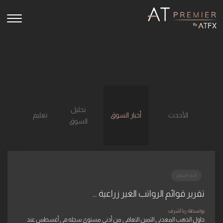
oggle
gation
تحليل
الأحدث
أخبار السوق
تعليم
السوق
أخبار السوق
تقرير قوائم الرواتب الغير زراعية …
بواسطة ربا أشرف
حاول الذهب المعدني الثمين التعافي من أدنى مستوى سجله في أغسطس عند