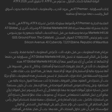
البوابة النهائية لأبحاث التداول. مدعوم من ATFX. © حقوق النشر 2026 ATFX
إخلاء المسؤولية - AT Premier هي مزود للتدريب والمعلومات العامة الخاصة ببحوث أسواق
المال وليست جهة مرخصة أو منظمة.
العلامة التجارية AT Premier وأصولها مملوكة بالكامل لشركة ATFX، وATFX هي علامة
تجارية مشتركة تتقاسمها شركة AT Global Markets Intl Ltd وشركات أخرى. إن AT Global
Markets Intl Ltd مرخصة ومنظمة من قبل لجنة الخدمات المالية بجمهورية موريشيوس
تحت رقم ترخيص C118023331. العنوان المسجل: G08، Ground Floor، The Catalyst،
Silicon Avenue، 40 Cybercity، 72201 Ebène، Republic of Mauritius.
تم إنتاج هذه المعلومات من قبل طرف ثالث ، لأغراض المعلومات العامة فقط ، وليست
مؤشرًا على النتائج المستقبلية. لا تتحمل AT Global Markets Intl Ltd أي مسؤولية عن دقتها
أو اكتمالها. لا تعكس أي آراء يتم التعبير عنها آراء AT Global Markets Intl Ltd. هذه
المعلومات لا تأخذ في الاعتبار ظروفك الشخصية أو أهدافك ، وبالتالي لا ينبغي تفسيرها على
أنها مشورة مالية أو استثمارية أو غيرها ، أو الاعتماد عليها على هذا النحو. يجب عليك طلب
المشورة المستقلة قبل اتخاذ قرارات الاستثمار. لا يُسمح باستنساخ هذه المعلومات كليًا أو جزئيًا.
يجب أن تشترك في العقود مقابل الفروقات فقط إذا كنت مستعدًا لقبول درجة عالية من
المخاطرة ، وعلى وجه الخصوص المخاطر الموضحة في هذا الإشعار. يجب أن تكون مستعدًا
لتحمل خسارة تتجاوز أموالك المودعة معنا بالإضافة إلى أي خسائر ورسوم (مثل الفوائد) وأي
مبالغ أخرى (مثل التكاليف) نتحملها في استرداد أي مدفوعات منك. نظرًا لاحتمال خسارة أكثر
من استثمارك بالكامل ، يجب إجراء المضاربة في استثمارات معينة فقط باستخدام أموال رأس
المال المخاطر التي إذا خسرت لن تؤثر بشكل كبير على الرفاه المالي الشخصي أو المالي
لمؤسستك. قبل أن تقرر تداول المنتجات التي نقدمها ، يجب أن تفكر بعناية في أهدافك