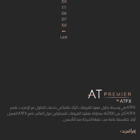
304
305
306
307
308
Last
ATFX هي وسيط تداول عقود الفروقات الرائد عالميًا في خدمات التداول عبر الإنترنت. تقدم
ATFX أكثر من 500 أداة متداولة بعقود الفروقات للمتداولين حول العالم. تضع ATFX العميل
أولا, كفلسفة عامة بنيت عليها الشركة منذ التأسيس ...
إقرأ المزيد