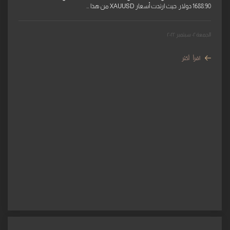
1688.90 دولار. حيث ارتدت أسعار XAUUSD من هذا …
الجمعة ٠٢ سبتمبر ٢٠٢٢
اقرأ أكثر