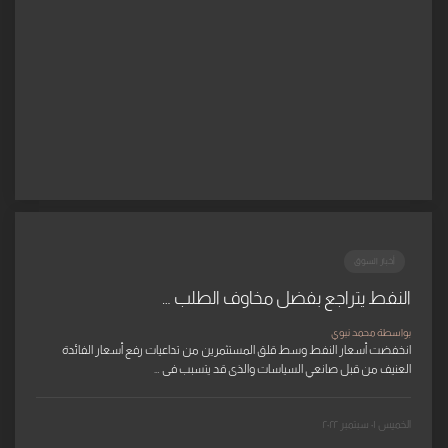
أخبار السوق
النفط يتراجع بفضل مخاوف الطلب …
بواسطة محمد نبوي
انخفضت أسعار النفط وسط قلق المستثمرين من تداعيات رفع أسعار الفائدة
العنيف من قبل صانعي السياسات والذى قد يتسبب فى …
الخميس ٠١ سبتمبر ٢٠٢٢