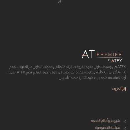
34
ATFX هي وسيط تداول عقود الفروقات الرائد عالميًا في خدمات التداول عبر الإنترنت. تقدم
ATFX أكثر من 500 أداة متداولة بعقود الفروقات للمتداولين حول العالم. تضع ATFX العميل
أولا, كفلسفة عامة بنيت عليها الشركة منذ التأسيس ...
إقرأ المزيد
شروط وأحكام الخدمة
سياسة الخصوصية