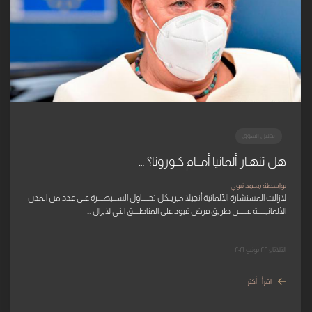
تحليل السوق
هل تنهـار ألمانيا أمــام كـورونا؟ …
بواسطة محمد نبوي
لازالت المستشارة الألمانية أنجيلا ميريــكل تحـــــاول الســـيطــــرة على عدد من المدن
الألمانيــــــة عــــــن طريق فرض قيود على المناطــــق التـي لايزال …
الثلاثاء ٢٢ يونيو ٢٠٢١
اقرأ أكثر