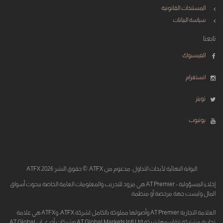
المستندات القانونية
سياسة البيانات
تابعنا
الفيسبوك
انستغرام
تويتر
يوتيوب
البوابة النهائية لأبحاث التداول. مدعوم من ATFX. © حقوق النشر 2026 ATFX
إخلاء المسؤولية - AT Premier هي مزود للتدريب والمعلومات العامة الخاصة ببحوث أسواق
المال وليست جهة مرخصة أو منظمة.
العلامة التجارية AT Premier وأصولها مملوكة بالكامل لشركة ATFX، وATFX هي علامة
تجارية مشتركة تتقاسمها شركة AT Global Markets Intl Ltd وشركات أخرى. إن AT Global