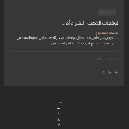
تحليل السوق
توقعات الذهب .. للشراء أم …
بواسطة محمد نبوي
نستعرض سريعاً فى هذا المقال توقعات اسعار الذهب خلال الفترة المقبلة فى
ضوء الهبوط السريع الذى حدث له خلال الاسبوعين …
الثلاثاء ٢٢ يونيو ٢٠٢١
اقرأ أكثر
First
31
32
33