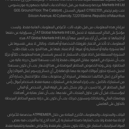
Markets Intl Ltd مرخصة ومنظمة من قبل لجنة الخدمات المالية بجمهورية موريشيوس
تحت رقم ترخيص C118023331. العنوان المسجل: G08، Ground Floor، The Catalyst،
Silicon Avenue، 40 Cybercity، 72201 Ebène، Republic of Mauritius.
تم إنتاج هذه المعلومات من قبل طرف ثالث ، لأغراض المعلومات العامة فقط ، وليست
مؤشرًا على النتائج المستقبلية. لا تتحمل AT Global Markets Intl Ltd أي مسؤولية عن دقتها
أو اكتمالها. لا تعكس أي آراء يتم التعبير عنها آراء AT Global Markets Intl Ltd. هذه
المعلومات لا تأخذ في الاعتبار ظروفك الشخصية أو أهدافك ، وبالتالي لا ينبغي تفسيرها على
أنها مشورة مالية أو استثمارية أو غيرها ، أو الاعتماد عليها على هذا النحو. يجب عليك طلب
المشورة المستقلة قبل اتخاذ قرارات الاستثمار. لا يُسمح باستنساخ هذه المعلومات كليًا أو جزئيًا.
يجب أن تشترك في العقود مقابل الفروقات فقط إذا كنت مستعدًا لقبول درجة عالية من
المخاطرة ، وعلى وجه الخصوص المخاطر الموضحة في هذا الإشعار. يجب أن تكون مستعدًا
لتحمل خسارة تتجاوز أموالك المودعة معنا بالإضافة إلى أي خسائر ورسوم (مثل الفوائد) وأي
مبالغ أخرى (مثل التكاليف) نتحملها في استرداد أي مدفوعات منك. نظرًا لاحتمال خسارة أكثر
من استثمارك بالكامل ، يجب إجراء المضاربة في استثمارات معينة فقط باستخدام أموال رأس
المال المخاطر التي إذا خسرت لن تؤثر بشكل كبير على الرفاه المالي الشخصي أو المالي
لمؤسستك. قبل أن تقرر تداول المنتجات التي نقدمها ، يجب أن تفكر بعناية في أهدافك
ووضعك المالي واحتياجاتك ومستوى خبرتك. يجب أن تكون على دراية بجميع المخاطر المرتبطة
بالتداول على الهامش
البيانات والمحتويات والمعلومات الأخرى المتاحة من خلال ATPREMIER مخصصة للأغراض
الإعلامية فقط ولا يجب اعتبارها نصيحة استثمارية. إلى الحد الذي إذا ما أقترحت فيه بعض
المواد استراتيجيات استثمار، فإن ذلك يكون بشكل عام فقط ولأغراض تعليمية وتثقيفية فقط