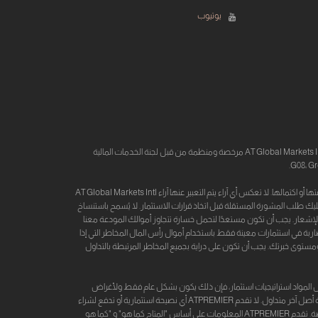
يوتيوب
العلامة التجارية AT Premier وأصولها مملوكة بالكامل لشركة ATFX، وATFX هي علامة تجارية مشتركة تتقاسمها شركة AT Global Markets Intl Ltd وشركات أخرى. إن AT Global Markets Intl Ltd مرخصة ومنظمة من قبل لجنة الخدمات المالية
تم إنتاج هذه المعلومات من قبل طرف ثالث ، لأغراض المعلومات العامة فقط ، وليست مؤشرًا على النتائج المستقبلية. لا تتحمل AT Global Markets Intl Ltd أي مسؤولية عن دقتها أو اكتمالها. لا تعكس أي آراء يتم التعبير عنها آراء AT Global Markets Intl
جب عليك طلب المشورة المستقلة قبل اتخاذ قرارات الاستثمار. لا يُسمح باستنساخ
لإشعار. يجب أن تكون مستعدًا لتحمل خسارة تتجاوز أموالك المودعة معنا
ضاربة في استثمارات معينة فقط باستخدام أموال رأس المال المخاطر التي إذا
مستوى خبرتك. يجب أن تكون على دراية بجميع المخاطر المرتبطة بالتداول
 الذي إذا ما أقترحت فيه بعض المواد استراتيجيات استثمار، فإن ذلك يكون بشكل عام فقط ولأغراض
تعليمية وتثقيفية فقط وذلك دون الرجوع إلى العوامل الشخصية التي يجب أن تحدد قرارات الاستثمار الخاصة بالمستخدم أوأيا من العملاء لشراء أو بيع ورقة مالية أو عملة معينة أو أية أصل آخر متداول. لا تقدم ATPREMIER أي نصيحة استثمارية أو تدفع لشراء
أو بيع أية ورقة مالية أو أي نوع من الاستثمارات أو الأصول المتداولة، إذا ما تصرف المستخدم بناءً على المعلومات الواردة من ATPREMIER فيكون ذلك التصرف على مسؤوليته الخاصة. تقدم ATPREMIER المعلومات على أساس "المتاح كما هو" و "كما هو