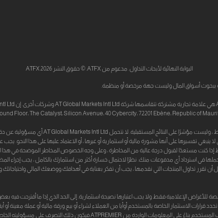
البوابة النهائية لأبحاث التداول. مدعوم من ATFX. © حقوق النشر 2026 ATFX
 لا ينبغي تفسيرها على أنها مشورة مالية أو استثمارية أو غيرها ، أو الاعتماد عليها على هذا النحو. ي
قط إذا كنت مستعدًا لقبول درجة عالية من المخاطرة ، وعلى وجه الخصوص المخاطر الموضحة في هذا ا
تحملها في استرداد أي مدفوعات منك. نظرًا لاحتمال خسارة أكثر من استثمارك بالكامل ، يجب إجراء الم
أن تقرر تداول المنتجات التي نقدمها ، يجب أن تفكر بعناية في أهدافك ووضعك المالي واحتياجاتك و
 والمحتويات والمعلومات الأخرى المتاحة من خلال ATPREMIER مخصصة للأغراض الإعلامية فقط ولا يجب اعتبارها نصيحة استثمارية. إلى الحد