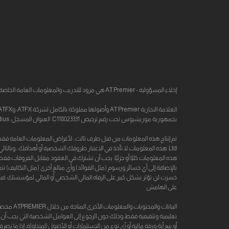
إخلاء المسؤولية - AT Premier هي مزود للتدريب والمعلومات العامة الخاصة ببحوث أسواق المال وليست جهة مرخصة أو منظمة.
بجمهورية موريشيوس تحت رقم ترخيص C118023331. العنوان المسجل: G08، Ground Floor، The Catalyst، Silicon Avenue، 40 Cybercity، 72201 Ebène، Republic of Mauritius.
Ltd. هذه المعلومات لا تأخذ في الاعتبار ظروفك الشخصية أو أهدافك ، وبالتالي
هذه المعلومات كليًا أو جزئيًا. يجب أن تشترك في العقود مقابل الفروقات ف
بالإضافة إلى أي خسائر ورسوم (مثل الفوائد) وأي مبالغ أخرى (مثل التكاليف) ن
خسرت لن تؤثر بشكل كبير على الرفاه المالي الشخصي أو المالي لمؤسستك. قبل 
على الهامش
البيانات