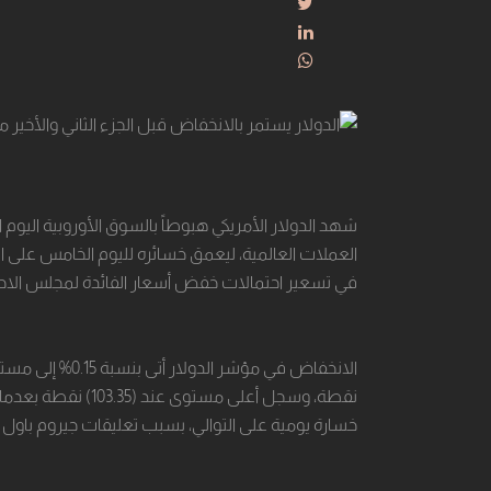
شهد الدولار الأمريكي هبوطاً بالسوق الأوروبية الي
العملات العالمية، ليعمق خسائره لليوم الخامس على الت
في تسعير احتمالات ‏خفض أسعار الفائدة لمجلس الاحت
خسارة يومية على ‏التوالي، بسبب تعليقات جيروم باول و