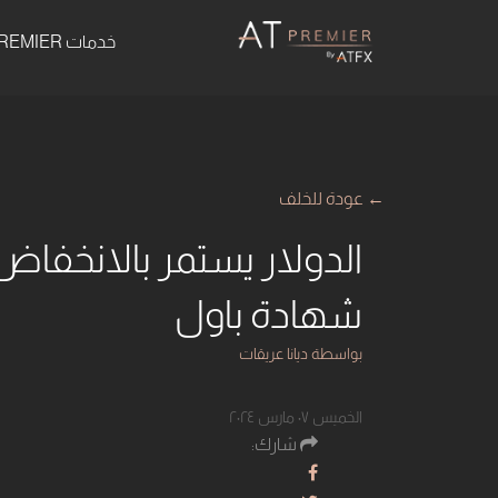
خدمات AT PREMIER
← عودة للخلف
الدولار يستمر بالانخفاض 
شهادة باول
بواسطة ديانا عريقات
الخميس ٠٧ مارس ٢٠٢٤
شارك: