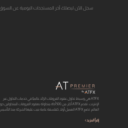
سجل الآن ليصلك آخر المستجدات اليومية عن السوق
ATFX هي وسيط تداول عقود الفروقات الرائد عالميًا في خدمات التداول عبر
الإنترنت. تقدم ATFX أكثر من 500 أداة متداولة بعقود الفروقات للمتداولين 
العالم. تضع ATFX العميل أولا, كفلسفة عامة بنيت عليها الشركة منذ التأسيس ...
إقرأ المزيد