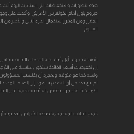
هذه التطورات والانخفاضات التي استمرت اليوم أتت عق
جيروم باول أمام الكونغرس الأمريكي، وأكدت ‏على وجود
المقرر ومن المقرر استكمال الجزء الثاني والأخير ‏من
الشيوخ.‏
شهادة جيروم بأول أمام لجنة الخدمات المالية ‏بمجلس
إن تخفيضات أسعار الفائدة ستكون مناسبة ‏على الأرج
واسع كما هو ‏متوقع، وبمجرد أن يكتسب المسؤولون الم
لم نثق بعد في أن التضخم سيعود إلى الهدف المحدد له
الأمريكية، عدد مرات خفض الفائدة ‏سيعتمد على البيانات
جميع البيانات المقدمة مخصصة للأغراض التعليمية أو 