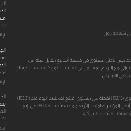
الج
الا
مست
بوا
الإثنين ٢٦ س
الج
يست
وم الخميس لأدنى مستوى فى خمسة ‏أسابيع مقابل سلة من
الا
والي مع التراجع المستمر فى العائدات الأمريكية، بسبب الارتفاع
بوا
ياطي الفيدرالي.
الإثنين ٢٤ أ
الج
الانخفاض في مؤشر الدولار أتى بنسبة 0.15% إلى مستوى (103.15) نقطة من مستوي افتتاح تعاملات اليوم عند (103.31)
ينت
نقطة، وسجل أعلى مستوى ‏عند (103.35) نقطة بعدما أنهي المؤشر تعاملات الأربعاء منخفضاً بنسبة 0.4%، فى رابع
الم
هبوط العائدات الأمريكية.‏
بوا
الثلاثاء ٢٥ أ